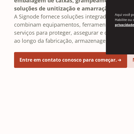
embalagem de caixas, grampeamento, emba
soluções de unitização e amarração de carga
Aqui você p
A Signode fornece soluções integradas de emb
Habilite ou 
combinam equipamentos, ferramentas, consum
privacidade
serviços para proteger, assegurar e otimizar a
ao longo da fabricação, armazenagem e transpo
Entre em contato conosco para começar.