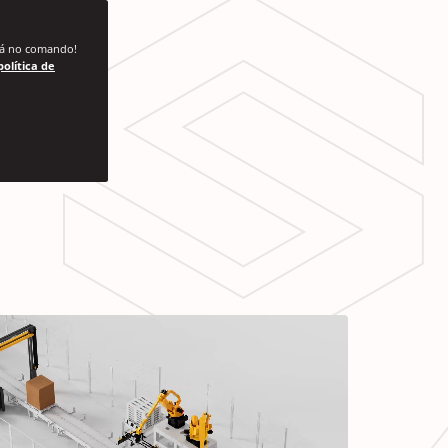
stá no comando!
política de