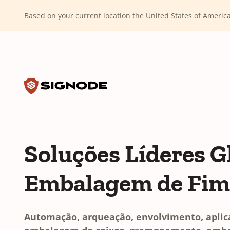
(Dismiss alert)
Based on your current location the United States of Ameri
Toggle search input
Signode
Soluções Líderes G
Embalagem de Fim
Automação, arqueação, envolvimento, aplic